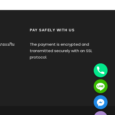
PAY SAFELY WITH US
เภอแม่ริม
The payment is encrypted and
transmitted securely with an SSL
protocol.
Y
T
A
H
C
E
D
I
H