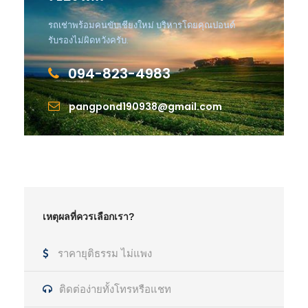
รถเช่าพร้อมคนขับเชียงใหม่ บริหารโดยคุณปอนด์
รับรองไม่ผิดหวังครับ.
094-823-4983
pangpond190938@gmail.com
เหตุผลที่ควรเลือกเรา?
ราคายุติธรรม ไม่แพง
ติดต่อง่ายทั้งโทรหรือแชท