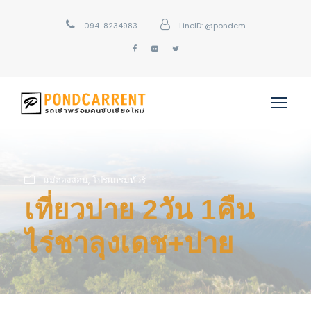
094-8234983
LineID: @pondcm
แม่ฮ่องสอน
,
โปรแกรมทัวร์
เที่ยวปาย 2วัน 1คืน
ไร่ชาลุงเดช+ปาย