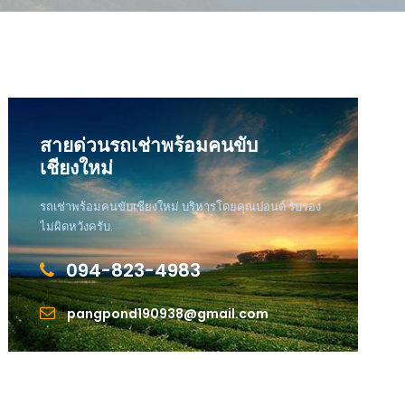
สายด่วนรถเช่าพร้อมคนขับ
เชียงใหม่
รถเช่าพร้อมคนขับเชียงใหม่ บริหารโดยคุณปอนด์ รับรอง
ไม่ผิดหวังครับ.
094-823-4983
pangpond190938@gmail.com